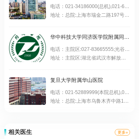
电话：021-34186000(总机),021-64370045(总机),021-64717398(远洋分院),021-67888999(北院)
地址：总院:上海市瑞金二路197号(永嘉路口);北院:嘉定区嘉定新城中心区(马陆镇)希望路999号;远洋分院:上海市徐汇区淮海中路1174号
华中科技大学同济医学院附属同济医院
电话：主院区:027-83665555;光谷院区:02763639393;中法新城:027-69378083
地址：主院区:湖北省武汉市解放大道1095号;光谷院区:武汉市东湖新技术开发区高新大道501号,位于东三环线与光谷三路之间,光谷生物城斜对面;中法新城院区:武汉市蔡甸区新天大道288号
复旦大学附属华山医院
电话：021-52889999(本院总机),021-50301999(东院总机),021-50301999转1000(东院咨询电话),021-50309919(东院预约),021-66895999(北院)
地址：总院:上海市乌鲁木齐中路12号;东院:浦东新区红枫路525号（近明月路）;北院:宝山区陆翔路108号（镜泊湖路518号）;江苏路分部:江苏路796号;静安分院:上海市西康路259号(新闸路口);肝病门诊:上海市静安区长乐路1040号;西院:闵行区金光路958号
相关医生
更多»