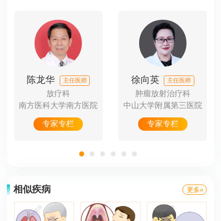
陈龙华
徐向英
主任医师
主任医师
放疗科
肿瘤放射治疗科
第一
南方医科大学南方医院
中山大学附属第三医院
中
专家专栏
专家专栏
相似疾病
更多»