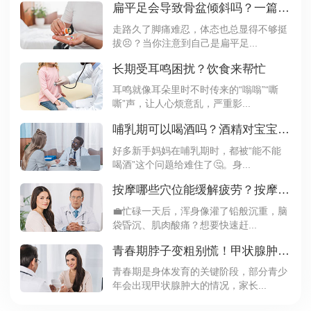
扁平足会导致骨盆倾斜吗？一篇文章带你了解
走路久了脚痛难忍，体态也总显得不够挺
拔😣？当你注意到自己是扁平足...
长期受耳鸣困扰？饮食来帮忙
耳鸣就像耳朵里时不时传来的“嗡嗡”“嘶
嘶”声，让人心烦意乱，严重影...
哺乳期可以喝酒吗？酒精对宝宝的影响要知道
好多新手妈妈在哺乳期时，都被“能不能
喝酒”这个问题给难住了🤔。身...
按摩哪些穴位能缓解疲劳？按摩这3个穴位精力翻倍
💼忙碌一天后，浑身像灌了铅般沉重，脑
袋昏沉、肌肉酸痛？想要快速赶...
青春期脖子变粗别慌！甲状腺肿大需要治疗吗？
青春期是身体发育的关键阶段，部分青少
年会出现甲状腺肿大的情况，家长...