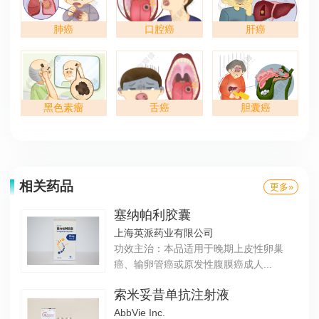
肺癌
口腔癌
肝癌
黑色素瘤
舌癌
胆囊癌
相关药品
更多»
塞纳帕利胶囊
上海英派药业有限公司
功效主治：本品适用于晚期上皮性卵巢
癌、输卵管癌或原发性腹膜癌成人...
索米妥昔单抗注射液
AbbVie Inc.