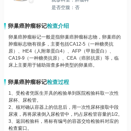
是否空腹：否
卵巢癌肿瘤标记
检查介绍
卵巢癌肿瘤标记一般是指卵巢癌肿瘤标志物，卵巢癌的
肿瘤标志物有很多，主要包括CA12-5（一种糖类抗
原）、HE4（人附睾蛋白4）、AFP（甲胎蛋白）、
CA19-9（一种糖类抗原）、CEA（癌胚抗原）等，临
床上主要用于辅助筛查多种类型的卵巢癌。
卵巢癌肿瘤标记
检查过程
1、受检者凭医生开具的检验单到医院检验科取一次性
尿杯、尿检管。
2、核对确认容器上的信息后，用一次性尿杯接取中段
尿液，再将尿液倒入尿检管中，约占尿检管容量的1/2。
3、返回检验科，将标有编号的容器交给检验科对应的
检查窗口。