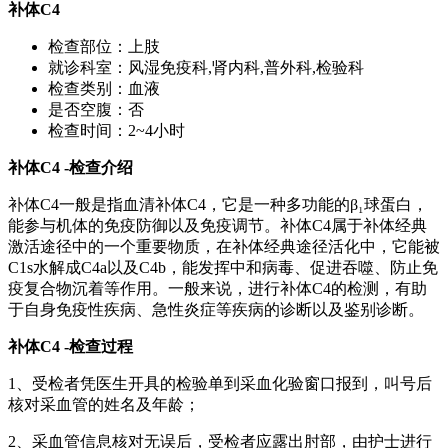
补体C4
检查部位：
上肢
就诊科室：
风湿免疫科,肾内科,普外科,检验科
检查类别：
血液
是否空腹：
否
检查时间：
2~4小时
补体C4
-检查介绍
补体C4一般是指血清补体C4，它是一种多功能的β₁球蛋白，
能参与机体的免疫防御以及免疫调节。补体C4属于补体经典
激活途径中的一个重要物质，在补体经典途径活化中，它能被
C1s水解成C4a以及C4b，能发挥中和病毒、促进吞噬、防止免
疫复合物沉着等作用。一般来说，进行补体C4的检测，有助
于自身免疫性疾病、急性炎症等疾病的诊断以及鉴别诊断。
补体C4
-检查过程
1、受检者凭医生开具的检验单到采血化验窗口报到，叫号后
核对采血管的姓名及年龄；
2、采血管信息核对无误后，受检者应露出肘部，由护士进行