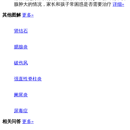
腺肿大的情况，家长和孩子常困惑是否需要治疗
详细»
其他图解
更多»
肾结石
腮腺炎
破伤风
强直性脊柱炎
阑尾炎
尿毒症
相关问答
更多»