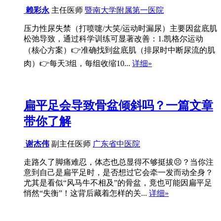
赖彩永
主任医师
暨南大学附属第一医院
压力性尿失禁（打喷嚏/大笑/运动时漏尿）主要因盆底肌
松弛导致，通过科学训练可显著改善：1.凯格尔运动
（核心方案）👉准确找到盆底肌（排尿时中断尿流的肌
肉）👉每天3组，每组收缩10...
详细»
扁平足会导致骨盆倾斜吗？一篇文章
带你了解
谢杰伟
副主任医师
广东省中医院
走路久了脚痛难忍，体态也总显得不够挺拔😣？当你注
意到自己是扁平足时，是否想过它会牵一发而动全身？
尤其是看似“风马牛不相及”的骨盆，竟也可能因扁平足
悄然“失衡”！这背后藏着怎样的关...
详细»