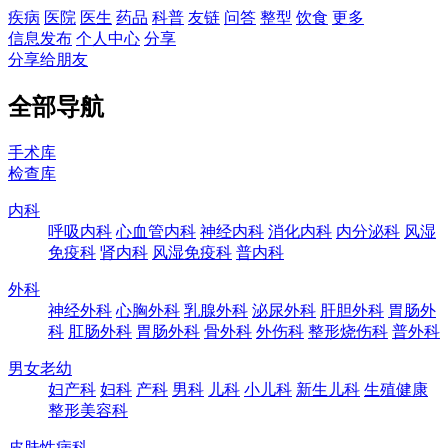
疾病
医院
医生
药品
科普
友链
问答
整型
饮食
更多
信息发布
个人中心
分享
分享给朋友
全部导航
手术库
检查库
内科
呼吸内科
心血管内科
神经内科
消化内科
内分泌科
风湿
免疫科
肾内科
风湿免疫科
普内科
外科
神经外科
心胸外科
乳腺外科
泌尿外科
肝胆外科
胃肠外
科
肛肠外科
胃肠外科
骨外科
外伤科
整形烧伤科
普外科
男女老幼
妇产科
妇科
产科
男科
儿科
小儿科
新生儿科
生殖健康
整形美容科
皮肤性病科