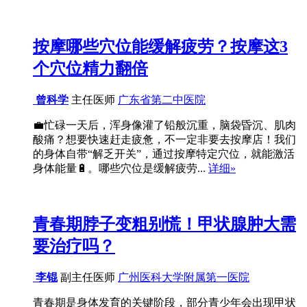
按摩哪些穴位能缓解疲劳？按摩这3
个穴位精力翻倍
曾科学
主任医师
广东省第二中医院
💼忙碌一天后，浑身像灌了铅般沉重，脑袋昏沉、肌肉
酸痛？想要快速赶走疲惫，不一定非要去按摩店！我们
的身体自带“解乏开关”，通过按摩特定穴位，就能激活
身体能量🔋。哪些穴位是缓解疲劳...
详细»
青春期脖子变粗别慌！甲状腺肿大需
要治疗吗？
李锟
副主任医师
广州医科大学附属第一医院
青春期是身体发育的关键阶段，部分青少年会出现甲状