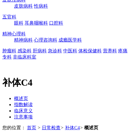
皮肤病科
性病科
五官科
眼科
耳鼻咽喉科
口腔科
精神心理科
精神病科
心理咨询科
成瘾医学科
肿瘤科
感染科
肝病科
急诊科
中医科
体检保健科
营养科
疼痛
专科
非临床科室
补体C4
概述页
指数解读
临床意义
注意事项
您的位置：
首页
>
日常检查
>
补体C4
>
概述页