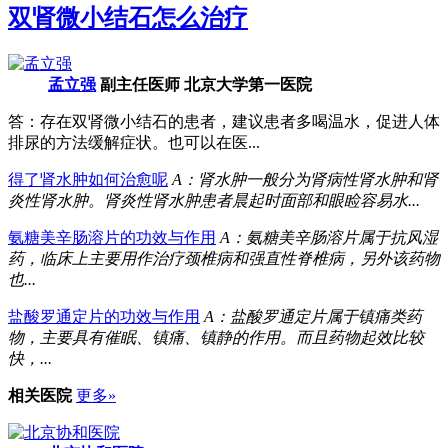
双肾微小结石怎么治疗
孟立强
副主任医师 北京大学第一医院
答：存在双肾微小结石的患者，建议患者多喝温水，促进人体
排尿的方法缓解症状。也可以在医...
得了肾水肿如何治愈呢
A：肾水肿一般分为肾病性肾水肿和肾
炎性肾水肿。肾炎性肾水肿患者晨起时面部和眼睑容易水...
氨糖美辛肠溶片的功效与作用
A：氨糖美辛肠溶片属于抗风湿
药，临床上主要用作治疗颈椎病和强直性脊椎病，另外该药物
也...
盐酸罗通定片的功效与作用
A：盐酸罗通定片属于镇痛类药
物，主要具有催眠、镇痛、镇静的作用。而且药物起效比较
快，...
相关医院
更多»