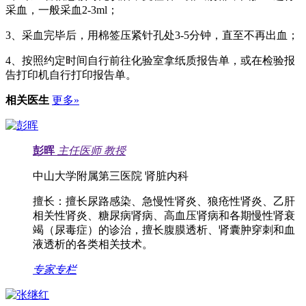
采血，一般采血2-3ml；
3、采血完毕后，用棉签压紧针孔处3-5分钟，直至不再出血；
4、按照约定时间自行前往化验室拿纸质报告单，或在检验报
告打印机自行打印报告单。
相关医生
更多»
彭晖
主任医师
教授
中山大学附属第三医院 肾脏内科
擅长：
擅长尿路感染、急慢性肾炎、狼疮性肾炎、乙肝
相关性肾炎、糖尿病肾病、高血压肾病和各期慢性肾衰
竭（尿毒症）的诊治，擅长腹膜透析、肾囊肿穿刺和血
液透析的各类相关技术。
专家专栏