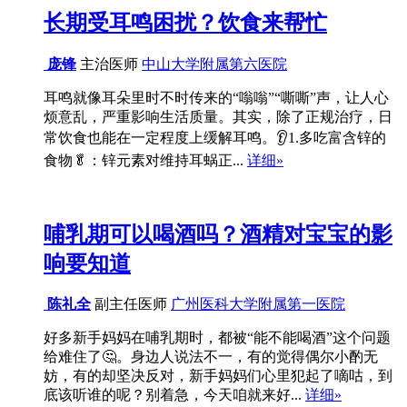
长期受耳鸣困扰？饮食来帮忙
庞锋
主治医师
中山大学附属第六医院
耳鸣就像耳朵里时不时传来的“嗡嗡”“嘶嘶”声，让人心
烦意乱，严重影响生活质量。其实，除了正规治疗，日
常饮食也能在一定程度上缓解耳鸣。👂1.多吃富含锌的
食物🥬：锌元素对维持耳蜗正...
详细»
哺乳期可以喝酒吗？酒精对宝宝的影
响要知道
陈礼全
副主任医师
广州医科大学附属第一医院
好多新手妈妈在哺乳期时，都被“能不能喝酒”这个问题
给难住了🤔。身边人说法不一，有的觉得偶尔小酌无
妨，有的却坚决反对，新手妈妈们心里犯起了嘀咕，到
底该听谁的呢？别着急，今天咱就来好...
详细»