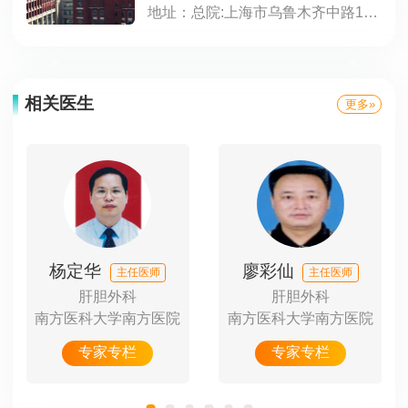
地址：总院:上海市乌鲁木齐中路12号;东院:浦东新区红枫路525号（近明月路）;北院:宝山区陆翔路108号（镜泊湖路518号）;江苏路分部:江苏路796号;静安分院:上海市西康路259号(新闸路口);肝病门诊:上海市静安区长乐路1040号;西院:闵行区金光路958号
相关医生
更多»
杨定华
廖彩仙
主任医师
主任医师
肝胆外科
肝胆外科
院
南方医科大学南方医院
南方医科大学南方医院
中
专家专栏
专家专栏