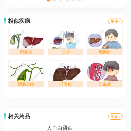
相似疾病
更多»
胆囊炎
乙肝
脂肪肝
胆囊息肉
肝硬化
白血病
相关药品
更多»
人血白蛋白