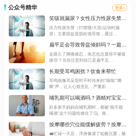
公众号精华
更多»
笑咳就漏尿？女性压力性尿失禁，自救指南来了！
压力性尿失禁（打喷嚏/大笑/运动时漏
尿）主要因盆底肌松弛导致，通过...
扁平足会导致骨盆倾斜吗？一篇文章带你了解
走路久了脚痛难忍，体态也总显得不够挺
拔😣？当你注意到自己是扁平足...
长期受耳鸣困扰？饮食来帮忙
耳鸣就像耳朵里时不时传来的“嗡嗡”“嘶
嘶”声，让人心烦意乱，严重影...
哺乳期可以喝酒吗？酒精对宝宝的影响要知道
好多新手妈妈在哺乳期时，都被“能不能
喝酒”这个问题给难住了🤔。身...
按摩哪些穴位能缓解疲劳？按摩这3个穴位精力翻倍
💼忙碌一天后，浑身像灌了铅般沉重，脑