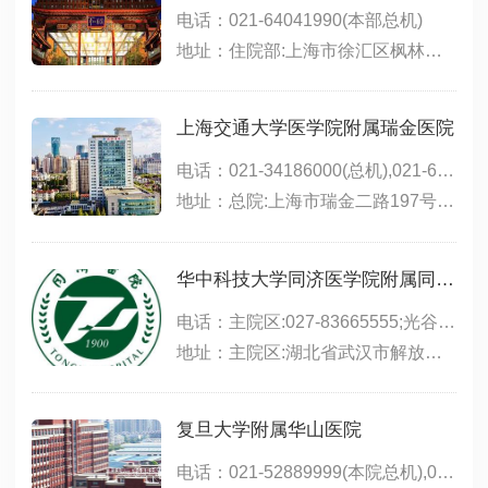
电话：021-64041990(本部总机)
地址：住院部:上海市徐汇区枫林路180号;东院:上海市徐汇区斜土路的1609号;西院:上海市徐汇区医学院路111号;特需门诊、生殖医学中心(15号楼):上海市小木桥路260号
上海交通大学医学院附属瑞金医院
电话：021-34186000(总机),021-64370045(总机),021-64717398(远洋分院),021-67888999(北院)
地址：总院:上海市瑞金二路197号(永嘉路口);北院:嘉定区嘉定新城中心区(马陆镇)希望路999号;远洋分院:上海市徐汇区淮海中路1174号
华中科技大学同济医学院附属同济医院
电话：主院区:027-83665555;光谷院区:02763639393;中法新城:027-69378083
地址：主院区:湖北省武汉市解放大道1095号;光谷院区:武汉市东湖新技术开发区高新大道501号,位于东三环线与光谷三路之间,光谷生物城斜对面;中法新城院区:武汉市蔡甸区新天大道288号
复旦大学附属华山医院
电话：021-52889999(本院总机),021-50301999(东院总机),021-50301999转1000(东院咨询电话),021-50309919(东院预约),021-66895999(北院)