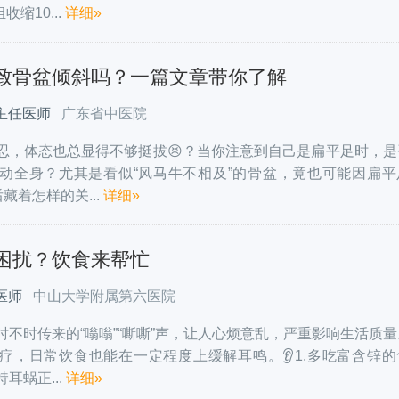
收缩10...
详细»
致骨盆倾斜吗？一篇文章带你了解
主任医师
广东省中医院
忍，体态也总显得不够挺拔😣？当你注意到自己是扁平足时，是
动全身？尤其是看似“风马牛不相及”的骨盆，竟也可能因扁平
藏着怎样的关...
详细»
困扰？饮食来帮忙
医师
中山大学附属第六医院
时不时传来的“嗡嗡”“嘶嘶”声，让人心烦意乱，严重影响生活质
疗，日常饮食也能在一定程度上缓解耳鸣。👂1.多吃富含锌的
耳蜗正...
详细»