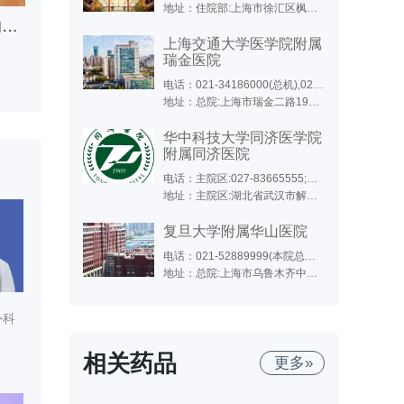
地址：住院部:上海市徐汇区枫林路180号;东院:上海市徐汇区斜土路的1609号;西院:上海市徐汇区医学院路111号;特需门诊、生殖医学中心(15号楼):上海市小木桥路260号
排尿困难怎么办？膀胱结石的紧急处理方法大揭秘
上海交通大学医学院附属
瑞金医院
电话：021-34186000(总机),021-64370045(总机),021-64717398(远洋分院),021-67888999(北院)
地址：总院:上海市瑞金二路197号(永嘉路口);北院:嘉定区嘉定新城中心区(马陆镇)希望路999号;远洋分院:上海市徐汇区淮海中路1174号
华中科技大学同济医学院
附属同济医院
电话：主院区:027-83665555;光谷院区:02763639393;中法新城:027-69378083
地址：主院区:湖北省武汉市解放大道1095号;光谷院区:武汉市东湖新技术开发区高新大道501号,位于东三环线与光谷三路之间,光谷生物城斜对面;中法新城院区:武汉市蔡甸区新天大道288号
复旦大学附属华山医院
电话：021-52889999(本院总机),021-50301999(东院总机),021-50301999转1000(东院咨询电话),021-50309919(东院预约),021-66895999(北院)
地址：总院:上海市乌鲁木齐中路12号;东院:浦东新区红枫路525号（近明月路）;北院:宝山区陆翔路108号（镜泊湖路518号）;江苏路分部:江苏路796号;静安分院:上海市西康路259号(新闸路口);肝病门诊:上海市静安区长乐路1040号;西院:闵行区金光路958号
外科
相关药品
更多»