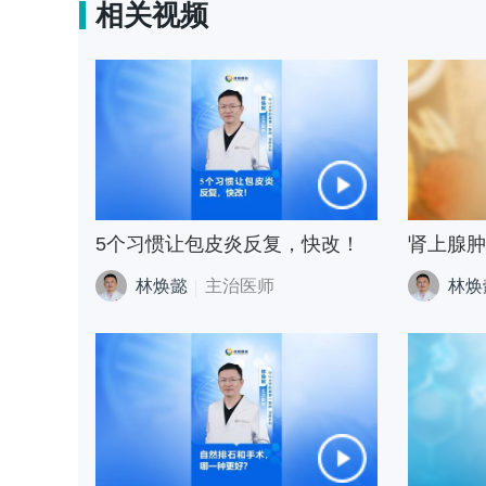
相关视频
5个习惯让包皮炎反复，快改！
林焕懿
主治医师
林焕