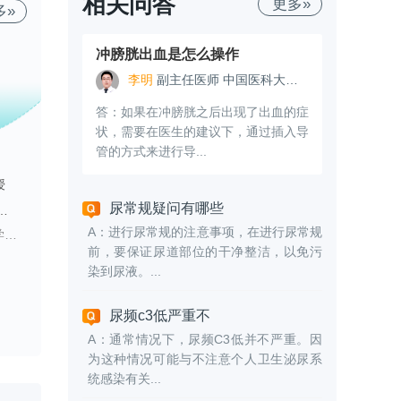
相关问答
更多»
多»
冲膀胱出血是怎么操作
李明
副主任医师 中国医科大学附属盛京医院
答：如果在冲膀胱之后出现了出血的症
状，需要在医生的建议下，通过插入导
管的方式来进行导...
王文卫
刘永红
授
副主任医师
副教授
主任医师
教授
尿常规疑问有哪些
学南方医院 泌尿外科
中山大学附属第一医院东院 泌尿外科
怀化市第一人民医院 泌尿结石专科
A：进行尿常规的注意事项，在进行尿常规
诊疗。
擅长：
泌尿系结石、良性前列腺增生症、前列腺炎及泌尿系肿瘤（肾肿瘤、输尿管肿瘤、膀胱肿瘤、前列腺癌）等疾病的诊断和治疗。
擅长：
泌尿肿瘤、结石及男科疾病的诊治。
前，要保证尿道部位的干净整洁，以免污
染到尿液。...
专家专栏
专家专栏
尿频c3低严重不
A：通常情况下，尿频C3低并不严重。因
为这种情况可能与不注意个人卫生泌尿系
统感染有关...