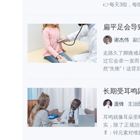
👉每天3组，每组
扁平足会导
谢杰伟
副
走路久了脚痛难
过它会牵一发而
然“失衡”！这背后
长期受耳鸣
庞锋
主治
耳鸣就像耳朵里
实，除了正规治
🥬：锌元素对维持