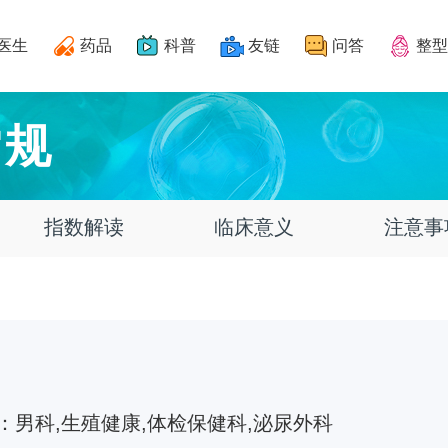
医生
药品
科普
友链
问答
整型
常规
指数解读
临床意义
注意事
：
男科,生殖健康,体检保健科,泌尿外科