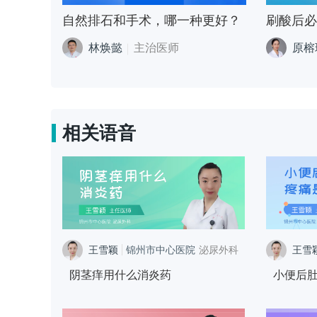
自然排石和手术，哪一种更好？
林焕懿
主治医师
原榕
相关语音
王雪颖
锦州市中心医院
泌尿外科
王雪
阴茎痒用什么消炎药
小便后