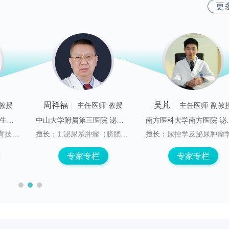
更
周祥福
吴芃
教授
主任医师
教授
主任医师
副教
中山大学附属第六医院 生殖医学中心
中山大学附属第三医院 泌尿外科
南方医科大
研究方面。
擅长：
1.泌尿系肿瘤（膀胱癌、肾癌、前列腺癌等）诊断治疗，尤其在泌尿系巨大肿瘤的手术方面有丰富经验；2.对女性尿频、尿急和尿失禁诊断及治疗积累了丰富的经验；3.泌尿系疾病的微创手术治疗。
擅长：
尿控学及泌尿肿瘤学。擅长前列腺增生症、尿失禁、膀胱功能障碍、盆腔疼痛综合征；前列腺癌、肾癌及膀胱癌的
专家专栏
专家专栏