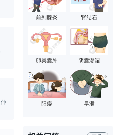
前列腺炎
肾结石
睾
卵巢囊肿
阴囊潮湿
慢伸
阳痿
早泄