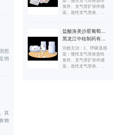
染：慢性支气管炎急性
作、急慢性前列腺炎及
染。5.骨和关节感染。
发作、支气管扩张伴感
淋病奈瑟菌尿道炎或宫
6．皮肤软组织感染。
染、急性支气管炎、肺
颈炎(包括产酶株所致者)
7．败血症等全身感染。
炎等。2、泌尿生殖系统
等。3.胃肠道细菌感染：
8.其他感染，如副鼻窦
感染：急性膀胱炎、急
由志贺菌属、沙门菌
炎、中耳炎、眼睑炎
性肾盂肾炎、慢性尿路
属、产肠毒素大肠杆
盐酸洛美沙星葡萄糖注射液
等。
感染急性发作、急慢性
菌、亲水气单胞菌、副
黑龙江中桂制药有限公司
前列腺炎、单纯性淋病
溶血弧菌等所致。4.腹
功效主治：1、呼吸道感
等。3、腹腔、胆道、肠
腔、胆道、伤寒等感
否想
染：慢性支气管炎急性
道及伤寒等感染。4、皮
染。5.骨和关节感染。6.
足悄
发作、支气管扩张伴感
肤软组织感染。5、其它
皮肤软组织感染。7.败血
染、急性支气管炎、肺
感染，如鼻窦炎、中耳
症等全身感染。8.其他感
炎等。2、泌尿生殖系统
炎、眼睑炎等。
染，如副鼻窦炎、中耳
感染：急性膀胱炎、急
炎、眼睑炎等。
性肾盂肾炎、慢性尿路
感染急性发作、急慢性
前列腺炎、单纯性淋病
等。3、腹腔、胆道、肠
道及伤寒等感染。4、皮
量。其
肤软组织感染。5、其它
食物
感染，如鼻窦炎、中耳
炎、眼睑炎等。