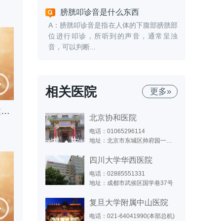
膀胱叩诊音是什么东西
A：膀胱叩诊音是指在人体的下腹部膀胱部
位进行叩诊，所听到的声音，通常呈浊
音，可以判断...
相关医院
更多»
洗澡水温别太烫，关乎男性健康！
北京协和医院
电话：01065296114
地址：北京市东城区帅府园一号（东院）；北京市西城区大木仓胡同41号（西院）
四川大学华西医院
电话：02885551331
地址：成都市武侯区国学巷37号
复旦大学附属中山医院
电话：021-64041990(本部总机)