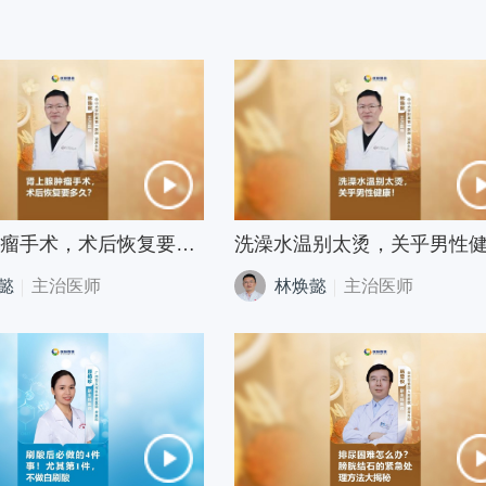
肾上腺肿瘤手术，术后恢复要多久？
懿
主治医师
林焕懿
主治医师