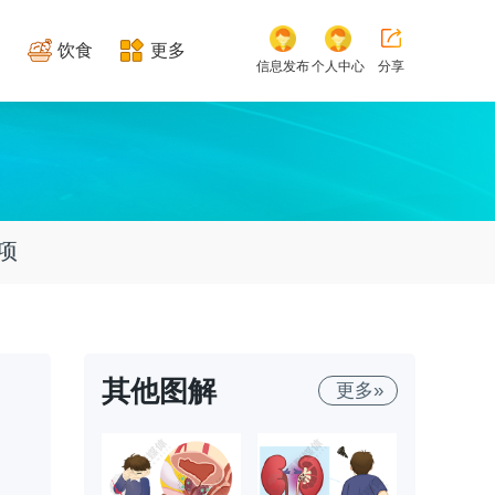
饮食
更多
信息发布
个人中心
分享
项
其他图解
更多»