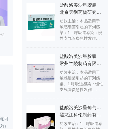
盐酸洛美沙星胶囊
北京天衡药物研究院南阳天衡制药厂
功效主治：本品适用于
敏感细菌引起的下列感
染：1．呼吸道感染：慢
外科
性支气管炎急性发作、
支气管扩张伴感染、急
性支气管炎及肺炎等。
2．泌尿生殖系统感染：
盐酸洛美沙星胶囊
急性膀胱炎、急性肾盂
常州兰陵制药有限公司
肾炎、复杂性尿路感
功效主治：本品适用于
染，慢性尿路感染急性
敏感细菌引起的下列感
发作、急慢性前列腺炎
染。1.呼吸道感染：慢性
及淋病奈瑟菌尿道炎或
支气管炎急性发作、支
宫颈炎（包括产酶株所
气管扩张伴感染、急性
致者）等。3.胃肠道细菌
支气管炎及肺炎等。2.泌
感染：由志贺菌属、沙
尿生殖系统感染：急性
门菌属、产肠毒素大肠
盐酸洛美沙星葡萄糖注射液
膀胱炎、急性肾盂肾
杆菌、亲水气单胞菌、
黑龙江科伦制药有限公司
炎、复杂性尿路感染，
练可
副溶血弧菌等所致。4．
功效主治：1、呼吸道感
慢性尿路感染急性发
腹腔、胆道、伤寒等感
肉）