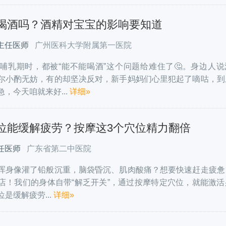
喝酒吗？酒精对宝宝的影响要知道
主任医师
广州医科大学附属第一医院
哺乳期时，都被“能不能喝酒”这个问题给难住了🤔。身边人说
尔小酌无妨，有的却坚决反对，新手妈妈们心里犯起了嘀咕，到
，今天咱就来好...
详细»
位能缓解疲劳？按摩这3个穴位精力翻倍
任医师
广东省第二中医院
，浑身像灌了铅般沉重，脑袋昏沉、肌肉酸痛？想要快速赶走疲惫
店！我们的身体自带“解乏开关”，通过按摩特定穴位，就能激活
位是缓解疲劳...
详细»