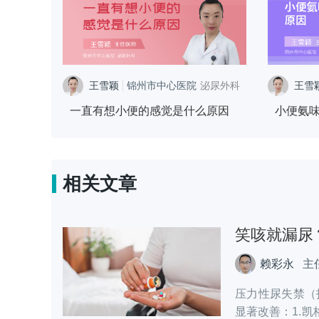
王雪颖
锦州市中心医院
泌尿外科
王雪
一直有想小便的感觉是什么原因
小便氨
相关文章
笑咳就漏尿
赖彩永
主
压力性尿失禁（
显著改善：1.