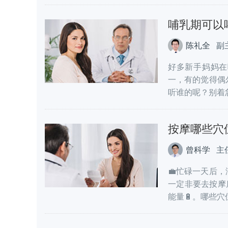
哺乳期可以
陈礼全
副
好多新手妈妈在
一，有的觉得偶
听谁的呢？别着急
按摩哪些穴
曾科学
主
💼忙碌一天后
一定非要去按摩
能量🔋。哪些穴