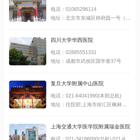
电话：01065296114
地址：北京市东城区帅府园一号（东院）；北京市西城区大木仓胡同41号（西院）
四川大学华西医院
电话：02885551331
地址：成都市武侯区国学巷37号
复旦大学附属中山医院
电话：021-64041990(本部总机)
地址：住院部:上海市徐汇区枫林路180号;东院:上海市徐汇区斜土路的1609号;西院:上海市徐汇区医学院路111号;特需门诊、生殖医学中心(15号楼):上海市小木桥路260号
上海交通大学医学院附属瑞金医院
电话：021-34186000(总机),021-64370045(总机),021-64717398(远洋分院),021-67888999(北院)