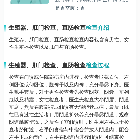
是否空腹：否
生殖器、肛门检查、直肠检查
检查介绍
生殖器、肛门检查、直肠检查检查内容包含有男性、女
性生殖器检查以及肛门与直肠检查。
生殖器、肛门检查、直肠检查
检查过程
检查在门诊或住院部病房内进行，检查者取截石位、左
侧卧位或仰卧位，脱裤子以及内裤，充分暴露下身。医
生戴手套后，对于男性检查者先检查阴茎、阴囊、前列
腺以及精囊，女性检查者，医生先检查大小阴唇、阴道
前庭，然后在腹部按压触诊有无输卵管压痛，最后（既
往已有过性生活者）用阴道扩张器充分暴露阴道，观察
阴道黏膜情况，之后性子宫触诊时，医生用左手压于检
查者脐附近，右手的食指与中指合并放入阴道内，配合
左手下压的动作，右手在阴道内进行触诊即可结束检