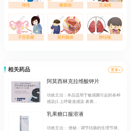
痔疮
糖尿病
艾滋病
子宫肌瘤
前列腺炎
肺结核
相关药品
更多»
阿莫西林克拉维酸钾片
功效主治：本品适用于敏感菌引起的各种
感染|1.上呼吸道感染:鼻窦...
乳果糖口服溶液
功效主治： 便秘：调节结肠的生理节律。