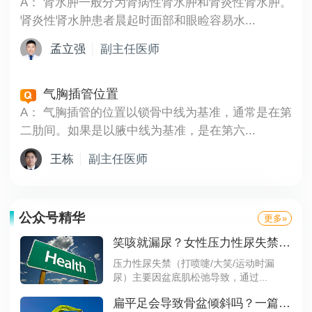
A：
肾水肿一般分为肾病性肾水肿和肾炎性肾水肿。
肾炎性肾水肿患者晨起时面部和眼睑容易水...
孟立强
副主任医师
气胸插管位置
A：
气胸插管的位置以锁骨中线为基准，通常是在第
二肋间。如果是以腋中线为基准，是在第六...
王栋
副主任医师
公众号精华
更多»
笑咳就漏尿？女性压力性尿失禁，自救指南来了！
压力性尿失禁（打喷嚏/大笑/运动时漏
尿）主要因盆底肌松弛导致，通过...
扁平足会导致骨盆倾斜吗？一篇文章带你了解