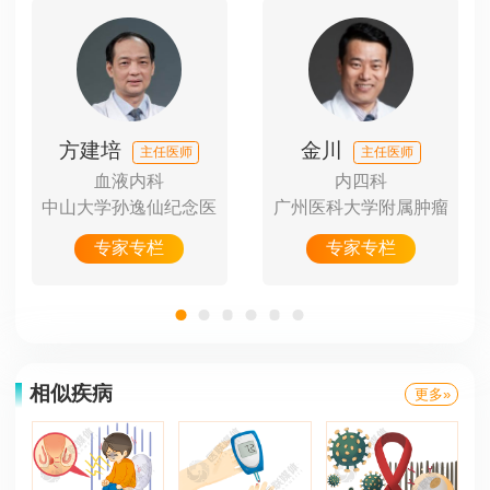
方建培
金川
主任医师
主任医师
血液内科
内四科
医院
中山大学孙逸仙纪念医
广州医科大学附属肿瘤
专家专栏
专家专栏
相似疾病
更多»