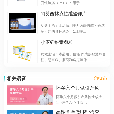
肝性脑病（PSE）：用于...
阿莫西林克拉维酸钾片
功效主治：本品适用于β-内酰胺酶的敏感
菌引起的各种感染：1.上呼...
小麦纤维素颗粒
功效主治：本品用于便秘:作为肠易激综合
征、憩室病、肛裂和痔疮等伴...
相关语音
更多»
怀孕六个月做引产风险大吗
怀孕六个月做引产风险比较大。
1、怀孕六个月胎儿...
高龄备孕做哪些检查