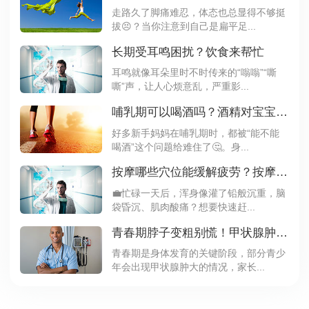
走路久了脚痛难忍，体态也总显得不够挺
拔😣？当你注意到自己是扁平足...
长期受耳鸣困扰？饮食来帮忙
耳鸣就像耳朵里时不时传来的“嗡嗡”“嘶
嘶”声，让人心烦意乱，严重影...
哺乳期可以喝酒吗？酒精对宝宝的影响要知道
好多新手妈妈在哺乳期时，都被“能不能
喝酒”这个问题给难住了🤔。身...
按摩哪些穴位能缓解疲劳？按摩这3个穴位精力翻倍
💼忙碌一天后，浑身像灌了铅般沉重，脑
袋昏沉、肌肉酸痛？想要快速赶...
青春期脖子变粗别慌！甲状腺肿大需要治疗吗？
青春期是身体发育的关键阶段，部分青少
年会出现甲状腺肿大的情况，家长...