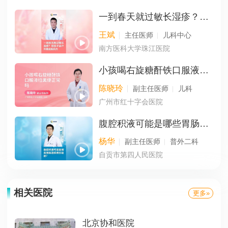
一到春天就过敏长湿疹？带孩子去户外跑出抵抗力
王斌
主任医师
儿科中心
南方医科大学珠江医院
小孩喝右旋糖酐铁口服液拉黑便正常吗
陈晓玲
副主任医师
儿科
广州市红十字会医院
腹腔积液可能是哪些胃肠道疾病引起的？
杨华
副主任医师
普外二科
自贡市第四人民医院
相关医院
更多»
北京协和医院