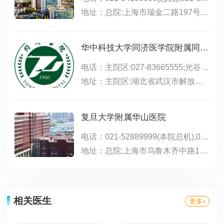
地址：总院:上海市瑞金二路197号(永嘉路口);北院:嘉定区嘉定新城中心区(马陆镇)希望路999号;远洋分院:上海市徐汇区淮海中路1174号
华中科技大学同济医学院附属同济医院
电话：主院区:027-83665555;光谷院区:02763639393;中法新城:027-69378083
地址：主院区:湖北省武汉市解放大道1095号;光谷院区:武汉市东湖新技术开发区高新大道501号,位于东三环线与光谷三路之间,光谷生物城斜对面;中法新城院区:武汉市蔡甸区新天大道288号
复旦大学附属华山医院
电话：021-52889999(本院总机),021-50301999(东院总机),021-50301999转1000(东院咨询电话),021-50309919(东院预约),021-66895999(北院)
地址：总院:上海市乌鲁木齐中路12号;东院:浦东新区红枫路525号（近明月路）;北院:宝山区陆翔路108号（镜泊湖路518号）;江苏路分部:江苏路796号;静安分院:上海市西康路259号(新闸路口);肝病门诊:上海市静安区长乐路1040号;西院:闵行区金光路958号
相关医生
更多»