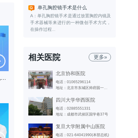
单孔胸腔镜手术是什么
A：单孔胸腔镜手术是通过放置胸腔内镜及
手术器械等来进行的一种微创手术方式，
在操作过程...
相关医院
更多»
北京协和医院
主动脉瓣关闭不全，真是年纪大惹的祸？
电话：01065296114
地址：北京市东城区帅府园一号（东院）；北京市西城区大木仓胡同41号（西院）
四川大学华西医院
电话：02885551331
地址：成都市武侯区国学巷37号
复旦大学附属中山医院
电话：021-64041990(本部总机)