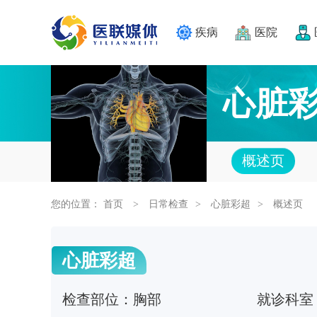
疾病
医院
心脏
概述页
您的位置：
首页
日常检查
心脏彩超
概述页
>
>
>
心脏彩超
检查部位：
胸部
就诊科室