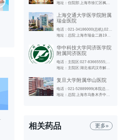
地址：住院部:上海市徐汇区枫林路180号;东院:上海市徐汇区斜土路的1609号;西院:上海市徐汇区医学院路111号;特需门诊、生殖医学中心(15号楼):上海市小木桥路260号
上海交通大学医学院附属
瑞金医院
电话：021-34186000(总机),021-64370045(总机),021-64717398(远洋分院),021-67888999(北院)
地址：总院:上海市瑞金二路197号(永嘉路口);北院:嘉定区嘉定新城中心区(马陆镇)希望路999号;远洋分院:上海市徐汇区淮海中路1174号
华中科技大学同济医学院
附属同济医院
电话：主院区:027-83665555;光谷院区:02763639393;中法新城:027-69378083
地址：主院区:湖北省武汉市解放大道1095号;光谷院区:武汉市东湖新技术开发区高新大道501号,位于东三环线与光谷三路之间,光谷生物城斜对面;中法新城院区:武汉市蔡甸区新天大道288号
复旦大学附属华山医院
电话：021-52889999(本院总机),021-50301999(东院总机),021-50301999转1000(东院咨询电话),021-50309919(东院预约),021-66895999(北院)
地址：总院:上海市乌鲁木齐中路12号;东院:浦东新区红枫路525号（近明月路）;北院:宝山区陆翔路108号（镜泊湖路518号）;江苏路分部:江苏路796号;静安分院:上海市西康路259号(新闸路口);肝病门诊:上海市静安区长乐路1040号;西院:闵行区金光路958号
科
相关药品
更多»