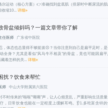
凯格尔运动（核心方案）👉准确找到盆底肌（排尿时中断尿流的肌
收缩10...
详细»
致骨盆倾斜吗？一篇文章带你了解
主任医师
广东省中医院
忍，体态也总显得不够挺拔😣？当你注意到自己是扁平足时，是
动全身？尤其是看似“风马牛不相及”的骨盆，竟也可能因扁平
藏着怎样的关...
详细»
困扰？饮食来帮忙
医师
中山大学附属第六医院
时不时传来的“嗡嗡”“嘶嘶”声，让人心烦意乱，严重影响生活质
疗，日常饮食也能在一定程度上缓解耳鸣。👂1.多吃富含锌的