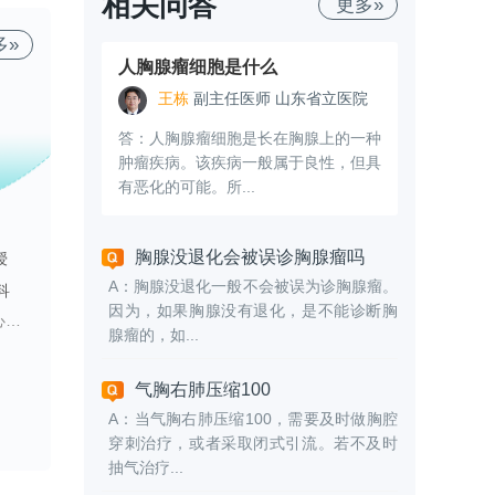
相关问答
更多»
多»
人胸腺瘤细胞是什么
王栋
副主任医师 山东省立医院
答：人胸腺瘤细胞是长在胸腺上的一种
肿瘤疾病。该疾病一般属于良性，但具
有恶化的可能。所...
胸腺没退化会被误诊胸腺瘤吗
关承稔
岳桂华
授
主任医师
教授
主任医师
教授
A：胸腺没退化一般不会被误为诊胸腺瘤。
科
新疆医科大学第二附属医院 儿科
广西中医药大学附属瑞康医院 心血管内科二区
因为，如果胸腺没有退化，是不能诊断胸
术等
擅长：
疑难病的诊断和治疗
擅长：
主要从事中西医结合防治心血管疾病的临床和基础研究，尤其侧重对高血压的防治研究。
腺瘤的，如...
专家专栏
专家专栏
气胸右肺压缩100
A：当气胸右肺压缩100，需要及时做胸腔
穿刺治疗，或者采取闭式引流。若不及时
抽气治疗...