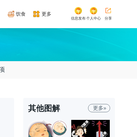
饮食
更多
信息发布
个人中心
分享
项
其他图解
更多»