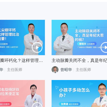
查出二尖瓣环钙化？这样管理比治疗更重要！
华
主任医师
曾昭华
主任医师