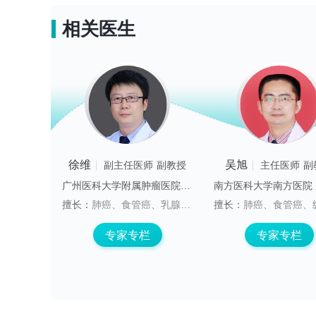
相关医生
徐维
吴旭
医师
教授
副主任医师
副教授
主任医师
副
成都中医药大学附属医院 儿科
广州医科大学附属肿瘤医院 胸外三区
早熟及多动抽动症等方面积累了较丰富的临床经验。
擅长：
肺癌、食管癌、乳腺癌及纵隔肿瘤手术为中心的多学科综合治疗、个体化治疗及全程管理。目前致力于肺结节及Ⅲ期肺癌的诊断及微创手术。
擅长：
肺癌、食管癌、纵隔肿瘤、胸壁肿瘤及外伤等胸科疾
专栏
专家专栏
专家专栏