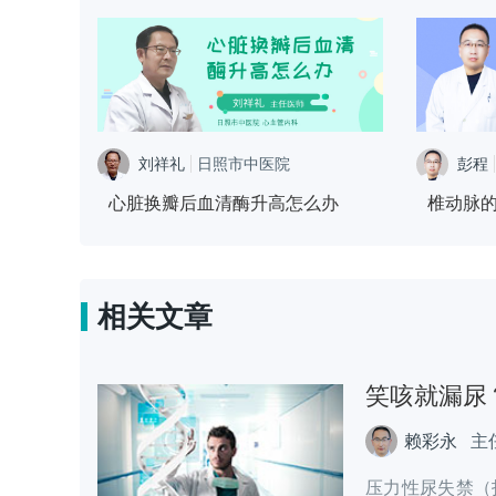
刘祥礼
日照市中医院
彭程
心血管内科
心脏换瓣后血清酶升高怎么办
椎动脉
相关文章
笑咳就漏尿
赖彩永
主
压力性尿失禁（