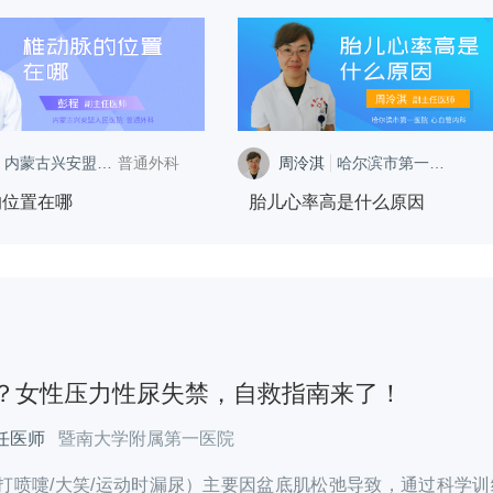
内蒙古兴安盟人民医院
普通外科
周泠淇
哈尔滨市第一医院
心血管内科
的位置在哪
胎儿心率高是什么原因
？女性压力性尿失禁，自救指南来了！
任医师
暨南大学附属第一医院
打喷嚏/大笑/运动时漏尿）主要因盆底肌松弛导致，通过科学训