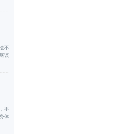
阻滞剂用于嗜铬细胞瘤
病人控制心动过速。6.用
于控制甲状腺机能亢进
症的心率过快，也可用
于治疗甲状腺危象。7.作
为二级预防，降低心肌
梗死死亡率。
法不
底该
，不
身体