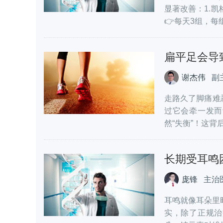
显著改善：1.
👉每天3组，每组
扁平足会导
谢杰伟
副
走路久了脚痛难
过它会牵一发而
然“失衡”！这背后
长期受耳鸣
庞锋
主治
耳鸣就像耳朵里
实，除了正规治