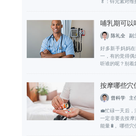
🥬：锌元素对维持
哺乳期可以
陈礼全
副
好多新手妈妈在
一，有的觉得偶
听谁的呢？别着急
按摩哪些穴
曾科学
主
💼忙碌一天后
一定非要去按摩
能量🔋。哪些穴