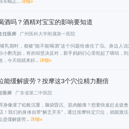
耳蜗正...
详细»
喝酒吗？酒精对宝宝的影响要知道
主任医师
广州医科大学附属第一医院
哺乳期时，都被“能不能喝酒”这个问题给难住了🤔。身边人说
尔小酌无妨，有的却坚决反对，新手妈妈们心里犯起了嘀咕，到
，今天咱就来好...
详细»
位能缓解疲劳？按摩这3个穴位精力翻倍
任医师
广东省第二中医院
，浑身像灌了铅般沉重，脑袋昏沉、肌肉酸痛？想要快速赶走疲惫
店！我们的身体自带“解乏开关”，通过按摩特定穴位，就能激活
位是缓解疲劳...
详细»