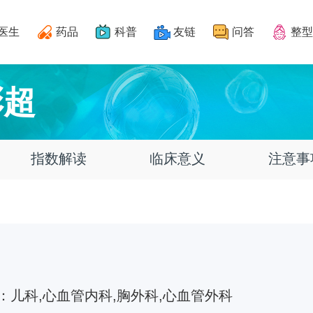
医生
药品
科普
友链
问答
整型
彩超
指数解读
临床意义
注意事
：
儿科,心血管内科,胸外科,心血管外科