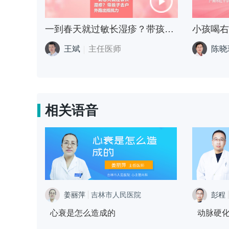
一到春天就过敏长湿疹？带孩子去户外跑出抵抗力
王斌
主任医师
陈晓
相关语音
姜丽萍
吉林市人民医院
彭程
心血管内科
心衰是怎么造成的
动脉硬