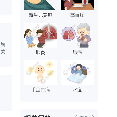
新生儿黄疸
高血压
、胸
和关
肺炎
肺癌
手足口病
水痘
合