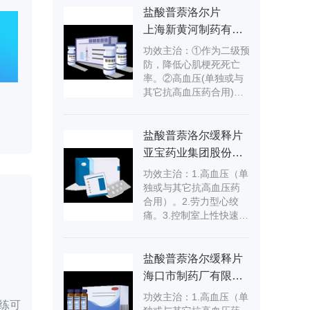
盐酸普萘洛尔片
上海新黄河制药有限公司
功效主治：①作为二级预
防，降低心肌梗死死亡
率。②高血压(单独或与
其它抗高血压药合用)。
③劳力型心绞痛。④控制
室上性快速心律失常、
室性心律失常，特别是
盐酸普萘洛尔缓释片
与儿茶酚胺有关或洋地
亚宝药业集团股份有限公司
黄引起心律失常。可用
功效主治：1.高血压（单
于洋地黄疗效不佳的房
独或与其它抗高血压药
扑、房颤心室率的控
合用）。2.劳力型心绞
制，也可用于顽固性期
痛。3.控制室上性快速心
前收缩，改善患者的症
律失常、室性心律失
状。⑤减低肥厚型心肌病
常，特别是与儿茶酚胺
流出道压差，减轻心绞
有关或洋地黄引起心律
痛、心悸与昏厥等症
盐酸普萘洛尔缓释片
失常。可用于洋地黄疗
状。⑥配合&amp;alpha;
海口市制药厂有限公司
效不佳的房扑、房颤心
受体阻滞剂用于嗜铬细
功效主治：1.高血压（单
室率的控制，也可用于
胞瘤病人控制心动过
练可