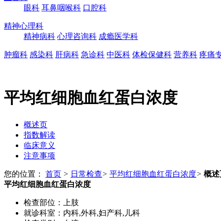
眼科
耳鼻咽喉科
口腔科
精神心理科
精神病科
心理咨询科
成瘾医学科
肿瘤科
感染科
肝病科
急诊科
中医科
体检保健科
营养科
疼痛
平均红细胞血红蛋白浓度
概述页
指数解读
临床意义
注意事项
您的位置：
首页
>
日常检查
>
平均红细胞血红蛋白浓度
>
概述
平均红细胞血红蛋白浓度
检查部位：
上肢
就诊科室：
内科,外科,妇产科,儿科