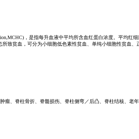
bin concentration,MCHC)，是指每升血液中平均所含血红
态所致贫血，可分为小细胞低色素性贫血、单纯小细胞性贫血、
肿瘤、脊柱骨折、脊髓损伤、脊柱侧弯／后凸、脊柱结核、老年