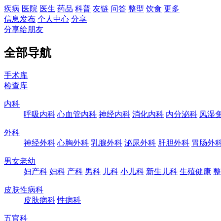
疾病
医院
医生
药品
科普
友链
问答
整型
饮食
更多
信息发布
个人中心
分享
分享给朋友
全部导航
手术库
检查库
内科
呼吸内科
心血管内科
神经内科
消化内科
内分泌科
风湿
外科
神经外科
心胸外科
乳腺外科
泌尿外科
肝胆外科
胃肠外
男女老幼
妇产科
妇科
产科
男科
儿科
小儿科
新生儿科
生殖健康
整
皮肤性病科
皮肤病科
性病科
五官科